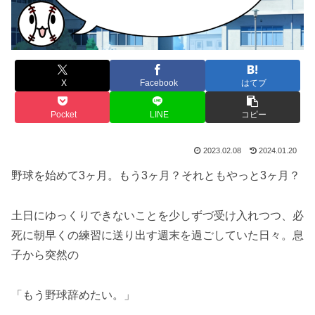
X
Facebook
はてブ
Pocket
LINE
コピー
2023.02.08
2024.01.20
野球を始めて3ヶ月。もう3ヶ月？それともやっと3ヶ月？
土日にゆっくりできないことを少しずづ受け入れつつ、必
死に朝早くの練習に送り出す週末を過ごしていた日々。息
子から突然の
「もう野球辞めたい。」