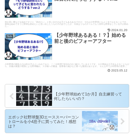
何か習い事などを始めてすぐに「辞めたい」と言い出すのは子どもあるあるですが、それは少年野球にもよく当てはまることです。
前回は始めてすぐに野球を辞めたいと言い出したうちの子の話でしたが、今回はうちのチームでもう何年も野球をしている子が辞め
た...
2024.01.20
【少年野球あるある！？】始める
悩み
前と後のビフォーアフター
少年野球の競技人口は約11万人といわれており、ここ10年間で約3分の2に減少しているそうです。その理由は少子化もさることなが
ら、共働き家庭の増加による野球離れ、スポ根への敬遠、指導者の減少など様々な要因があります。 そんな中で少年野球の世界...
2023.05.12
【少年野球始めて1か月】自主練習って
何したらいいの？
エポック社野球盤3Dエーススーパーコン
トロールを小4息子に買ってみた！感想
は？