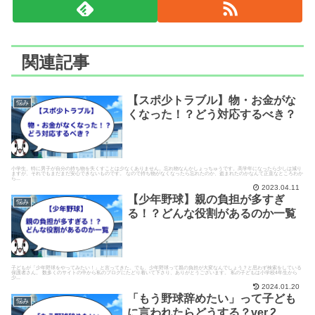
関連記事
【スポ少トラブル】物・お金がな
悩み
くなった！？どう対応するべき？
小学生、特に男子が自分の持ち物を失くすことは少なくありません。忘れ物なんかしょっちゅうです。高学年になったら少しは減り
ますが、それでもまだまだ安心できないものです。 なので持ち物がなくなったら忘れたのか、盗まれたのかなんて正直なところわか
ら...
2023.04.11
【少年野球】親の負担が多すぎ
悩み
る！？どんな役割があるのか一覧
子どもが「少年野球をやってみたい！」と言ってきた。でも、少年野球って親の負担が大変なんでしょう？と思わず検索をしている
保護者さん。 数多くのサイトの中から私のブログにたどり着いて下さり、ありがとうございます。 私の子どもは小学校4年生から
少...
2024.01.20
「もう野球辞めたい」って子ども
悩み
に言われたらどうする？ver.2