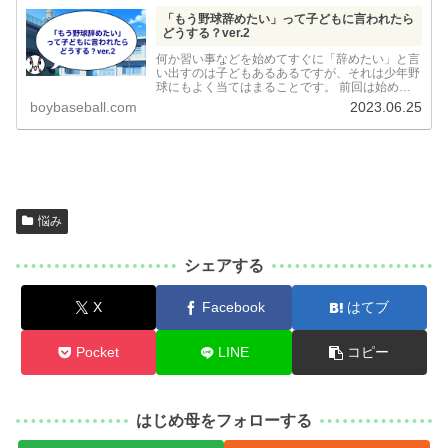
「もう野球辞めたい」って子どもに言われたら
どうする？ver.2
何か習い事などを始めてすぐに「辞めたい」と言
い出すのは子どもあるあるですが、それは少年野
球にもよく当てはまることです。 前回は始めて
すぐに野球を辞めたいと言い出したうちの子の話
boybaseball.com
2023.06.25
でしたが、今回はうちのチームでもう何年も野球
をしている子が辞めた...
悩み
シェアする
X
Facebook
はてブ
Pocket
LINE
コピー
はじめ母をフォローする